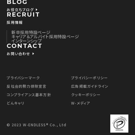
BLOG
正・追加または削除、利用停止、消去および第三者
お役立ちブログ
提供の停止、第三者提供記録の開示(以下、開示等
RECRUIT
という)に応じます。
採用情報
開示等に応ずる窓口は、下記「当社の個人情報の
新卒採用特設ページ
取扱いに関する苦情、相談等の問合せ先」を参照し
キャリア＆アルバイト採用特設ページ
てください。
インターンシップ
CONTACT
（8）本人が容易に認識できない方法による個人情
お問い合わせ
報の取得
クッキーやウェブビーコン等を用いるなどして、本
人が容易に認識できない方法による個人情報の取
プライバシーマーク
プライバシーポリシー
得を行っております。
反社会的勢力排除宣言
広告掲載ガイドライン
クッキーとは、ご本人のパソコンとホームページと
コンプライアンス基本方針
クッキーポリシー
の間でやり取りする小さな情報ファイルのことをい
い、ホームページの内容やご提供するサービスをよ
どんキャリ
W-メディア
りご満足いただけるように改良するためにのみ使
用いたします。
Webビーコンとはクッキーと一緒に機能し、ご本人
© 2023 W-ENDLESS® Co., Ltd
のコンピュータからのアクセス状況を把握して、