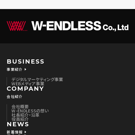
など）
（4）個人情報の第三者提供について
取得した個人情報は法令等による場合を除いて第
三者に提供することはありません。
（5）個人情報の取扱いの委託について
取得した個人情報の取扱いの全部又は、一部を委
託することがあります。その場合には、当社におい
BUSINESS
て最善の考慮を行います。
事業紹介
（6）個人情報を与えなかった場合に生じる結果
デジタルマーケティング事業
WEBメディア事業
個人情報を与えることは任意です。個人情報に関す
COMPANY
る情報の一部をご提供いただけない場合は、お問
会社紹介
い合わせ内容に回答できない可能性があります。
会社概要
W-ENDLESSの想い
（7）保有個人データの開示等および問い合わせ窓
社長紹介・沿革
役員紹介
口について
NEWS
ご本人からの求めにより、当社が保有する保有個
新着情報
人データに関する開示、利用目的の通知、内容の訂