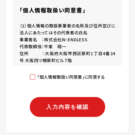
「個人情報取扱い同意書」
（1）個人情報の取扱事業者の名称及び住所並びに
法人にあたってはその代表者の氏名
事業者名 ：株式会社W-ENDLESS
代表取締役：平峯 翔一
住所 ：大阪府大阪市西区新町1丁目4番24
号 大阪四ツ橋新町ビル７階
（2）個人情報保護管理者（若しくはその代理人）の
「個人情報取扱い同意書」に同意する
氏名又は職名、所属及び連絡先
個人情報保護管理者：人事課長
電子メール：privacy@w-endless.co.jp
（3）個人情報の利用目的
お問い合わせいただいた内容に回答するため
採用に係わる業務に利用するため（採用に関する
情報提供、採用可否判断、採用業務に関する連絡