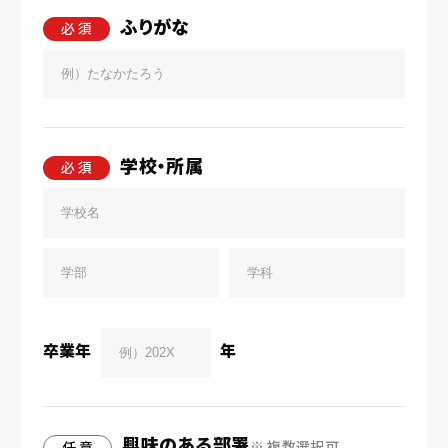
ふりがな
必 須
学校・所属
必 須
卒業年
年
興味のある部署
※ 複数選択可
任 意